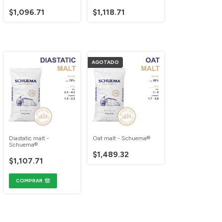
$1,096.71
$1,118.71
AGOTADO
Diastatic malt -
Oat malt - Schuema®
Schuema®
$1,489.32
$1,107.71
COMPRAR