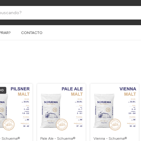
PRAR?
CONTACTO
DO
 - Schuema®
Pale Ale - Schuema®
Vienna - Schuema®