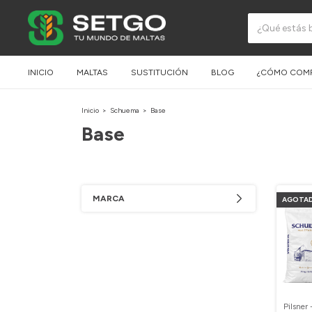
INICIO
MALTAS
SUSTITUCIÓN
BLOG
¿CÓMO COM
Inicio
>
Schuema
>
Base
Base
MARCA
AGOTA
Pilsner