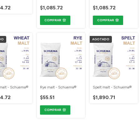
74.72
$1,085.72
$1,085.72
COMPRAR
COMPRAR
DO
AGOTADO
Rye malt - Schuema®
malt - Schuema®
Spelt malt - Schuema®
$55.51
74.72
$1,890.71
COMPRAR