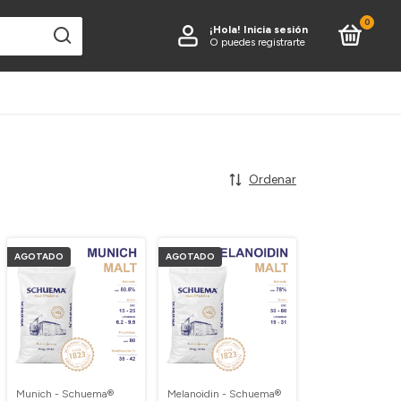
0
¡Hola!
Inicia sesión
O puedes registrarte
Ordenar
AGOTADO
AGOTADO
Munich - Schuema®
Melanoidin - Schuema®