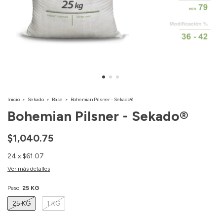
Inicio
>
Sekado
>
Base
>
Bohemian Pilsner - Sekado®
Bohemian Pilsner - Sekado®
$1,040.75
24
x
$61.07
Ver más detalles
Peso:
25 KG
25 KG
1 KG